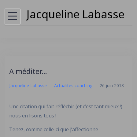
S
Jacqueline Labasse
k
i
p
t
o
c
o
A méditer…
n
Jacqueline Labasse
–
Actualités coaching
–
26 juin 2018
t
e
n
Une citation qui fait réfléchir (et c’est tant mieux !)
t
nous en lisons tous !
Tenez, comme celle-ci que j’affectionne