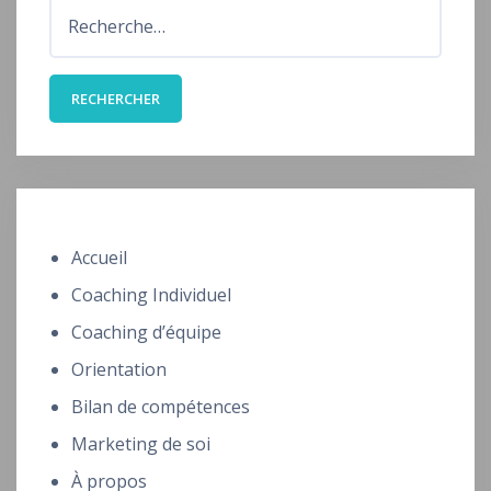
R
e
c
h
e
r
c
h
Accueil
e
Coaching Individuel
r
Coaching d’équipe
Orientation
:
Bilan de compétences
Marketing de soi
À propos